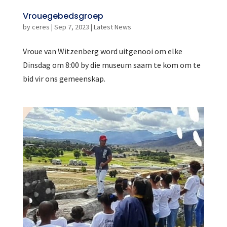
Vrouegebedsgroep
by
ceres
|
Sep 7, 2023
|
Latest News
Vroue van Witzenberg word uitgenooi om elke
Dinsdag om 8:00 by die museum saam te kom om te
bid vir ons gemeenskap.