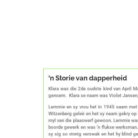
‘n Storie van dapperheid
Klara was die 2de oudste kind van April 
genoem. Klara se naam was Violet Jansen
Lemmie en sy vrou het in 1945 saam met Mn
Witzenberg geleë en het sy naam gekry op d
myl van die plaaswerf gewoon. Lemmie was ‘
boorde gewerk en was ‘n flukse werksman.
sy sig so vinnig verswak en het hy blind g