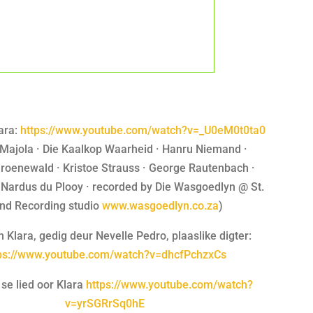
ara:
https://www.youtube.com/watch?v=_U0eM0t0ta0
 Majola · Die Kaalkop Waarheid · Hanru Niemand ·
Groenewald · Kristoe Strauss · George Rautenbach ·
 · Nardus du Plooy · recorded by Die Wasgoedlyn @ St.
nd Recording studio
www.wasgoedlyn.co.za
)
n Klara, gedig deur Nevelle Pedro, plaaslike digter:
ps://www.youtube.com/watch?v=dhcfPchzxCs
 se lied oor Klara
https://www.youtube.com/watch?
v=yrSGRrSq0hE