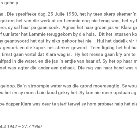
is gehelp.
. Die spesifieke dag, 25 Julie 1950, het hy teen skerp skemer ‘
 gekom het van die werk af en Lemmie nog nie terug was, het sy
ei, sy sal haar pa gaan soek. Agnes het haar groen jas vir Klara 
f uur later het Lemmie teruggekom by die huis. Dit het intussen 
hy geantwoord het dat hy niks gehoor het nie. Hul het dadelik vir K
nk gesoek en die kapok het sterker geword. Teen ligdag het hul h
r Ernst gaan vertel dat Klara weg is. Hy het mense gaan kry om te
pad in die water, en die jas ‘n entjie van haar af. Sy het op haar 
voet was agter die ander een gehaak. Die rug van haar hand was 
isgeloop. By ‘n stroompie water was die grond moerasagtig. Sy wo
eu het en sy moes baie koud gekry het. Sy kon nie meer opstaan agv 
hoe dapper Klara was deur te sterf terwyl sy hom probeer help het ni
14.4.1942 – 27.7.1950