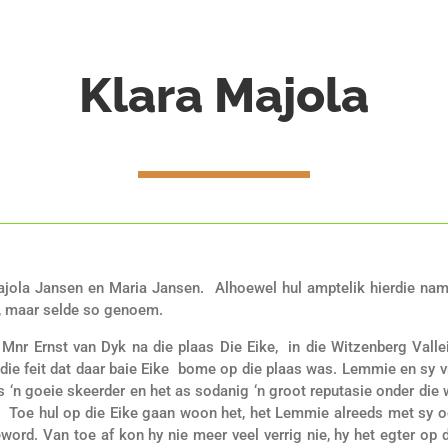
Klara Majola
Majola Jansen en Maria Jansen. Alhoewel hul amptelik hierdie 
, maar selde so genoem.
r Ernst van Dyk na die plaas Die Eike, in die Witzenberg Vallei,
ie feit dat daar baie Eike bome op die plaas was. Lemmie en sy vro
n goeie skeerder en het as sodanig ‘n groot reputasie onder die 
 Toe hul op die Eike gaan woon het, het Lemmie alreeds met sy oë
eword. Van toe af kon hy nie meer veel verrig nie, hy het egter o