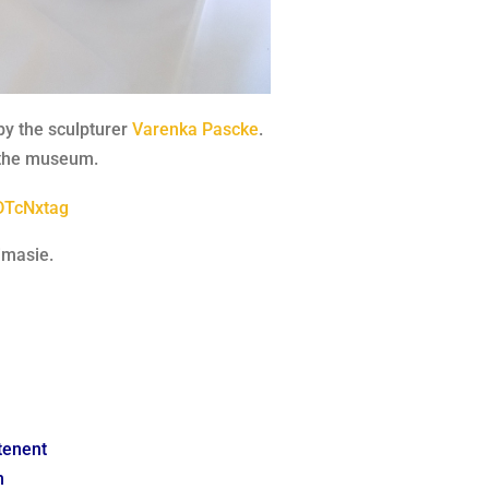
by the sculpturer
Varenka Pascke
.
t the museum.
jDTcNxtag
imasie.
tenent
m