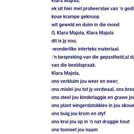
Klara Majola,
ek sit hier met probeerslae van ‘n gedi
koue krampe geknoop
wit geweld en duim in die mond
O, Klara Majola, Klara Majola
dit is jy nou;
-wonderlike interteks materiaal.
-‘n bespreking van die gepastheid,al d
van die beeldspraak.
Klara Majola,
ons verkluim jou weer en weer;
ons mislei jou tot jy verdwaal, ons bree
ons steel jou kinderlaggie en grawe jou
ons plant wingerdstokkies in jou skoue
ons buig jou krom en styf
ons krul jou op in ‘n nat draggie hout
ons toonset jou naam