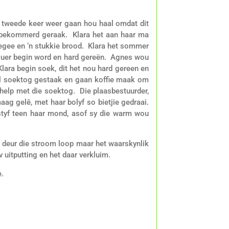
n tweede keer weer gaan hou haal omdat dit
 bekommerd geraak. Klara het aan haar ma
gegee en ‘n stukkie brood. Klara het sommer
kouer begin word en hard gereën. Agnes wou
lara begin soek, dit het nou hard gereen en
ul soektog gestaak en gaan koffie maak om
 help met die soektog. Die plaasbestuurder,
maag gelê, met haar bolyf so bietjie gedraai.
styf teen haar mond, asof sy die warm wou
u deur die stroom loop maar het waarskynlik
uitputting en het daar verkluim.
e.