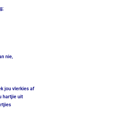
g;
an nie,
k jou vlerkies af
 hartjie uit
rtjies