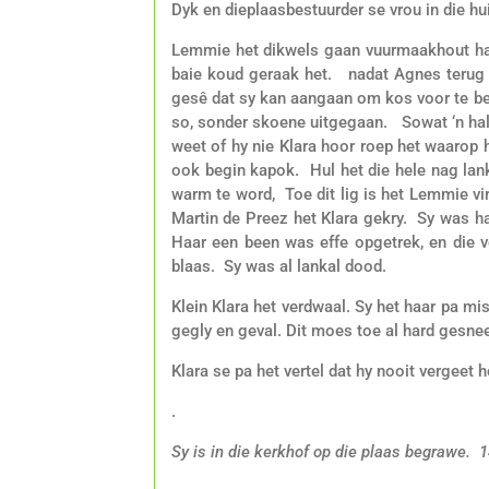
Dyk en dieplaasbestuurder se vrou in die hu
Lemmie het dikwels gaan vuurmaakhout haal
baie koud geraak het. nadat Agnes terug
gesê dat sy kan aangaan om kos voor te ber
so, sonder skoene uitgegaan. Sowat ‘n hal
weet of hy nie Klara hoor roep het waarop 
ook begin kapok. Hul het die hele nag la
warm te word, Toe dit lig is het Lemmie vi
Martin de Preez het Klara gekry. Sy was half
Haar een been was effe opgetrek, en die 
blaas. Sy was al lankal dood.
Klein Klara het verdwaal. Sy het haar pa m
gegly en geval. Dit moes toe al hard gesne
Klara se pa het vertel dat hy nooit vergeet 
.
Sy is in die kerkhof op die plaas begrawe. 