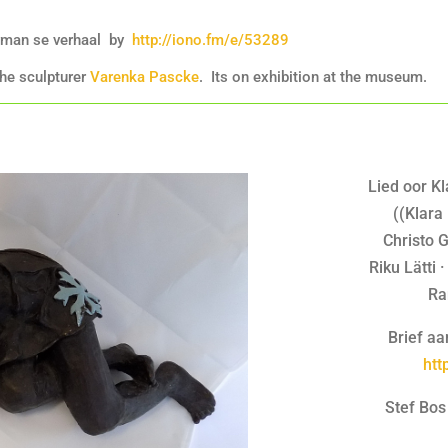
nyman se verhaal by
http://iono.fm/e/53289
he sculpturer
Varenka Pascke
. Its on exhibition at the museum.
Lied oor Kl
((Klara
Christo 
Riku Lätti
Ra
Brief aa
htt
Stef Bos