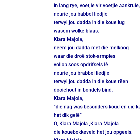
in lang rye, voetjie vir voetjie aankruie
neurie jou babbel liedjie
terwyl jou dadda in die koue lug
wasem wolke blaas.
Klara Majola,
neem jou dadda met die melkoog
waar die droë stok-armpies
vollop soos opdrifsels lê
neurie jou brabbel liedjie
terwyl jou dadda in die koue rëen
dooiehout in bondels bind.
Klara Majola,
“die nag was besonders koud en die k
het dik gelê”
O, Klara Majola ,Klara Majola
die kouebokkeveld het jou opgeeis.