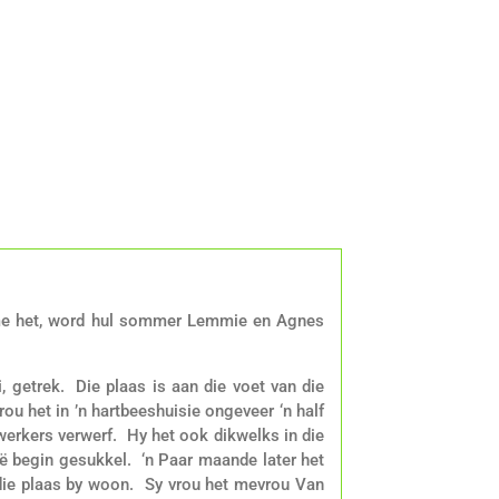
name het, word hul sommer Lemmie en Agnes
 getrek. Die plaas is aan die voet van die
u het in ’n hartbeeshuisie ongeveer ‘n half
werkers verwerf. Hy het ook dikwelks in die
 begin gesukkel. ‘n Paar maande later het
p die plaas by woon. Sy vrou het mevrou Van