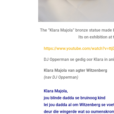
The ”Klara Majola” bronze statue made 
Its on exhibition a
https://www.youtube.com/watch?v=tt
DJ Opperman se gedig oor Klara in an
Klara Majola van agter Witzenberg
(nav DJ Opperman)
Klara Majola,
jou blinde dadda se bruinoog kind
lei jou dadda al om Witzenberg se voe
deur die wingerde wat so oumenskro